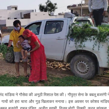
 मांडिया ने गौसेवा की अनूठी मिशाल पेश की। गौपुत्र सेना के बबलू बजरंगी न
हारा गायों को हरा चारा और गुड़ खिलाकर मनाया। इस अवसर पर कोशव मांडि
के बबलू बजरंगी, राहुल पंडित, अजीत स्वामी, विजय मोदी, विक्की, करन सांखला,