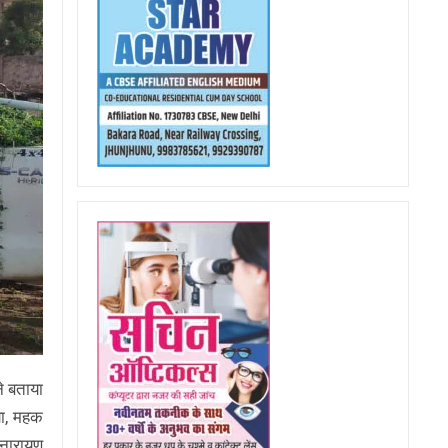
े बताया
या, महक
 नारायण