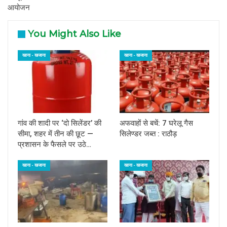
आयोजन
You Might Also Like
खाना - खजाना
खाना - खजाना
गांव की शादी पर ‘दो सिलेंडर’ की
अफवाहों से बचें: 7 घरेलू गैस
सीमा, शहर में तीन की छूट —
सिलेण्डर जब्त : राठौड़
प्रशासन के फैसले पर उठे…
खाना - खजाना
खाना - खजाना