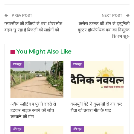
PREV POST
NEXT POST
प्लास्टीक की टंकियो से भरा ओवरलोड
कसेरा ट्रस्ट की ओर से इम्युनिटी
वाहन छू रहा है बिजली की लाईनों को
बुस्टर हौम्योपेथिक दवा का निशुल्क
वितरण शुरू
You Might Also Like
टॉप न्यूज़
टॉप न्यूज़
अवैध प्लॉटिंग व पुराने रास्ते से
कलयुगी बेटे ने कुल्हाड़ी से वार कर
हटकर सड़क बनाने की जांच
पिता को उतारा मौत के घाट
करवाने की मांग
टॉप न्यूज़
टॉप न्यूज़