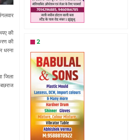
 मंगलवार
रूपए की
2
रकरण की
हर धरना
पा जिला
ा, बछराज