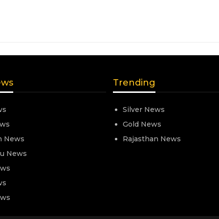
ews
Trending
ws
Silver News
ews
Gold News
n News
Rajasthan News
nu News
ews
ws
ews