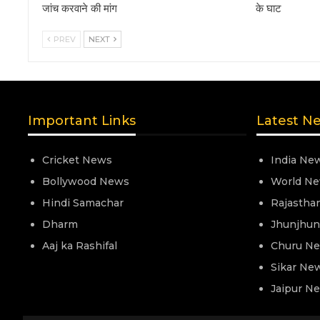
जांच करवाने की मांग
के घाट
PREV
NEXT
Important Links
Latest N
Cricket News
India Ne
Bollywood News
World N
Hindi Samachar
Rajastha
Dharm
Jhunjhu
Aaj ka Rashifal
Churu N
Sikar Ne
Jaipur N