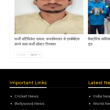
फर्जी सर्टिफिकेट मामला: कजाकिस्तान से एमबीबीएस
विक्टोरिया पार्लिय
करने वाला फर्जी डॉक्टर गिरफ्तार
गूंज
PREV
NEXT
Important Links
Latest N
Cricket News
India Ne
Bollywood News
World N