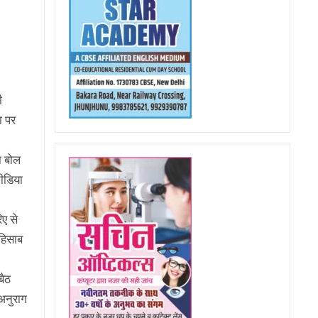
ी
ा पर
ा बोल
मीडिया
िए से
 हिसाब
बैठ
 अनुराग