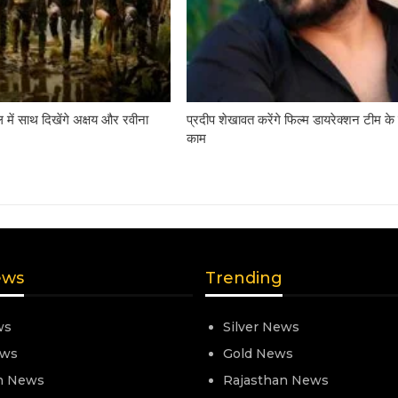
में साथ दिखेंगे अक्षय और रवीना
प्रदीप शेखावत करेंगे फिल्म डायरेक्शन टीम क
काम
ews
Trending
ws
Silver News
ews
Gold News
n News
Rajasthan News