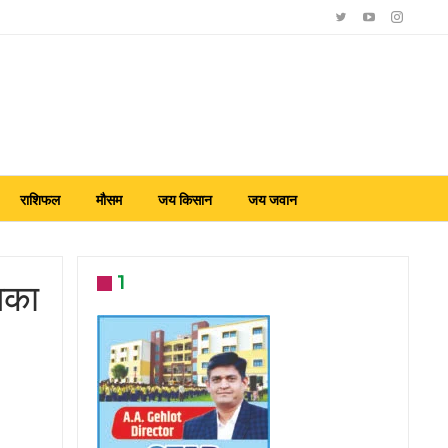
राशिफल
मौसम
जय किसान
जय जवान
1
तिका