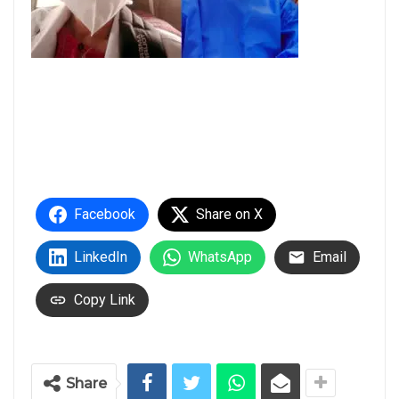
Facebook
Share on X
LinkedIn
WhatsApp
Email
Copy Link
Share