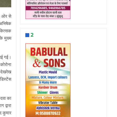
ी ओर से
 अभिषेक
िकित्सक
2
े मुख्य
ताई गई।
 कोरोना
 देखरेख
िस्टेंस
 दवा का
 द्वारा
द कुमार