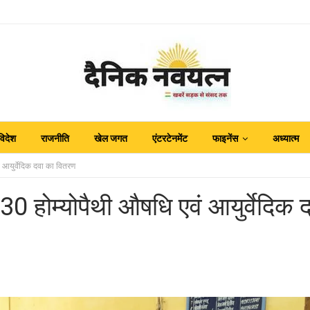
विदेश
राजनीति
खेल जगत
एंटरटेनमेंट
फाइनेंस
अध्यात्म
ं आयुर्वेदिक दवा का वितरण
30 होम्योपैथी औषधि एवं आयुर्वेदिक 