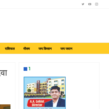
राशिफल
मौसम
जय किसान
जय जवान
1
दवा