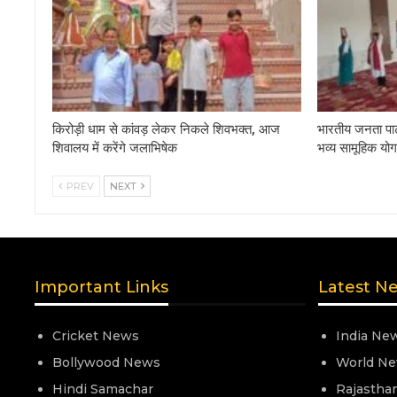
किरोड़ी धाम से कांवड़ लेकर निकले शिवभक्त, आज
भारतीय जनता पार्ट
शिवालय में करेंगे जलाभिषेक
भव्य सामूहिक य
PREV
NEXT
Important Links
Latest N
Cricket News
India Ne
Bollywood News
World N
Hindi Samachar
Rajastha