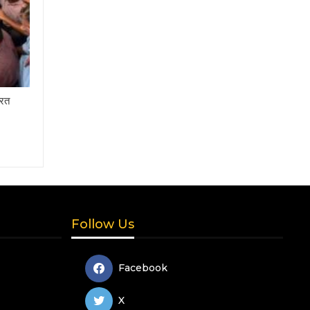
नरत
Follow Us
Facebook
X