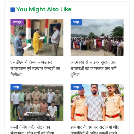
You Might Also Like
टॉप न्यूज़
जयपुर
एसडीएम ने किया अम्बेडकर
आत्मरक्षा से साइबर सुरक्षा तक,
छात्रावास एवं मतदान केन्द्रों का
छात्राओं को जागरूक कर रही
निरीक्षण
पुलिस
जयपुर
जयपुर
फर्जी गेमिंग कॉल सेंटर का
हथियार के दम पर सटोरियों और
भंडाफोड़ : पांच ठगों को किया
व्यापारियों से अवैध वसूली करने