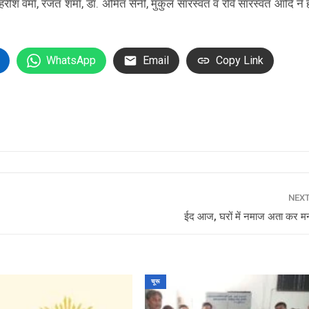
हरीश वर्मा, रजत शर्मा, डा. अमित सैनी, मुकुल सारस्वत व रवि सारस्वत आदि ने ह
WhatsApp
Email
Copy Link
NEX
ईद आज, घरों में नमाज अता कर मना
चूरू