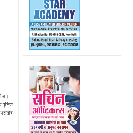
ौंपा।
र पुलिस
 असंतोष