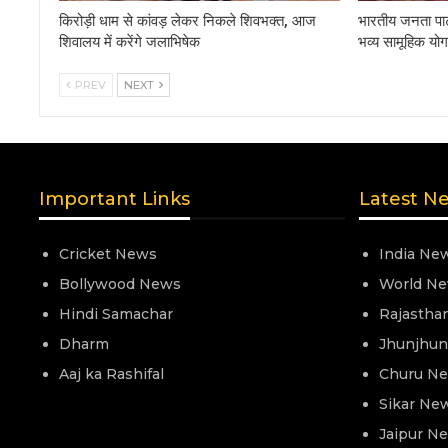
किरोड़ी धाम से कांवड़ लेकर निकले शिवभक्त, आज
भारतीय जनता पार्ट
शिवालय में करेंगे जलाभिषेक
भव्य सामूहिक य
PREV
NEXT
Important Links
Latest N
Cricket News
India Ne
Bollywood News
World N
Hindi Samachar
Rajastha
Dharm
Jhunjhu
Aaj ka Rashifal
Churu N
Sikar Ne
Jaipur N