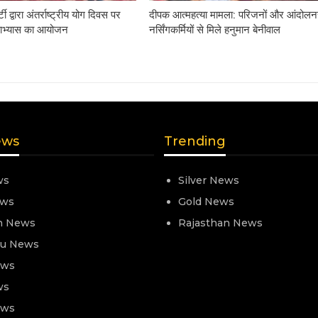
ी द्वारा अंतर्राष्ट्रीय योग दिवस पर
दीपक आत्महत्या मामला: परिजनों और आंदोल
ोगाभ्यास का आयोजन
नर्सिंगकर्मियों से मिले हनुमान बेनीवाल
ews
Trending
ws
Silver News
ews
Gold News
n News
Rajasthan News
nu News
ews
ws
ews