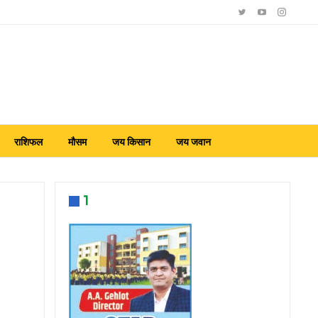
राशिफल
मौसम
जय किसान
जय जवान
1