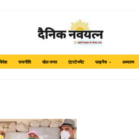
विदेश
राजनीति
खेल जगत
एंटरटेनमेंट
फाइनेंस
अध्यात्म