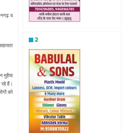
ानगढ़ व
2
 सहायता
 मुहैया
हे हैं।
ोगों को