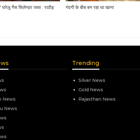
7 घरेलू गैस सिलेण्डर जब्त : राठौड़
गंदगी के बीच बन रहा था खाना
ews
Trending
ws
Silver News
ews
Gold News
n News
Rajasthan News
nu News
ews
ws
ews