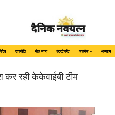
विदेश
राजनीति
खेल जगत
एंटरटेनमेंट
फाइनेंस
अध्यात्म
ेश कर रही केकेवाईबी टीम