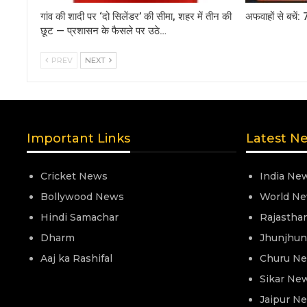
गांव की शादी पर ‘दो सिलेंडर’ की सीमा, शहर में तीन की
अफवाहों से बचें: 
छूट — प्रशासन के फैसले पर उठे…
PREV
NEXT
Important Links
Latest N
Cricket News
India Ne
Bollywood News
World N
Hindi Samachar
Rajastha
Dharm
Jhunjhu
Aaj ka Rashifal
Churu N
Sikar Ne
Jaipur N