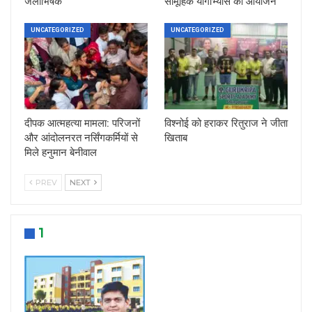
जलाभिषेक
सामूहिक योगाभ्यास का आयोजन
UNCATEGORIZED
UNCATEGORIZED
दीपक आत्महत्या मामला: परिजनों
विश्नोई को हराकर रितुराज ने जीता
और आंदोलनरत नर्सिंगकर्मियों से
खिताब
मिले हनुमान बेनीवाल
PREV
NEXT
1