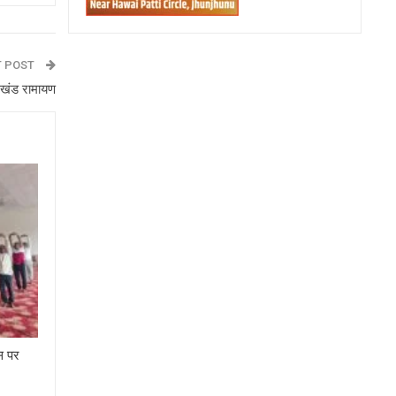
T POST
ु अखंड रामायण
वस पर