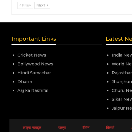
PREV
NEXT
Important Links
Latest N
Cricket News
India Ne
Bollywood News
World N
Hindi Samachar
Rajastha
Dharm
Jhunjhu
Aaj ka Rashifal
Churu N
Sikar Ne
Jaipur N
लाइफ स्टाइल
यात्रा
वीमेन
किस्से