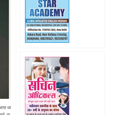
 आया था
्मा, डा.