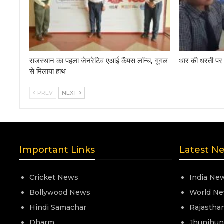
राजस्थान का पहला जेनरेटिव एआई कैंपस लॉन्च, गूगल
थार की धरती पर 
से मिलाया हाथ
PREV
NEXT
Important Links
Latest N
Cricket News
India Ne
Bollywood News
World N
Hindi Samachar
Rajastha
Dharm
Jhunjhu