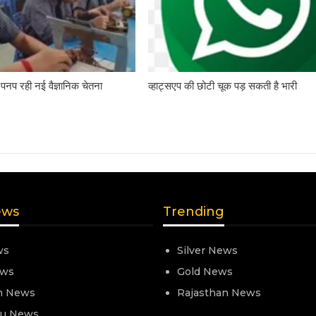
पनप रही नई वैज्ञानिक चेतना
व्हाट्सएप की छोटी चूक पड़ सकती है भारी
ews
Trending
ws
Silver News
ews
Gold News
n News
Rajasthan News
nu News