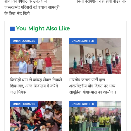
शादी की वर्षगांठ के उपलक्ष में
बिना परमिशन नहीं होगा बॉर्डर पार
जरूरतमंद परिवारों को राशन सामग्री
के किट भेंट किये
You Might Also Like
UNCATEGORIZED
UNCATEGORIZED
किरोड़ी धाम से कांवड़ लेकर निकले
भारतीय जनता पार्टी द्वारा
शिवभक्त, आज शिवालय में करेंगे
अंतर्राष्ट्रीय योग दिवस पर भव्य
जलाभिषेक
सामूहिक योगाभ्यास का आयोजन
UNCATEGORIZED
UNCATEGORIZED