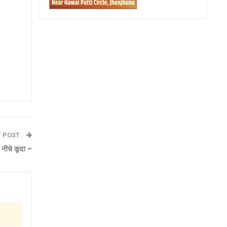
T POST
 नीचे कूदा –