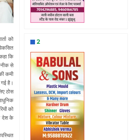
र्ता को
2
 विकसित
ए कहा कि
कनीक से
 की कमी
ी गई है।
लिए ठोस
ो आधुनिक
ियों को
 देश के
 उपस्थित