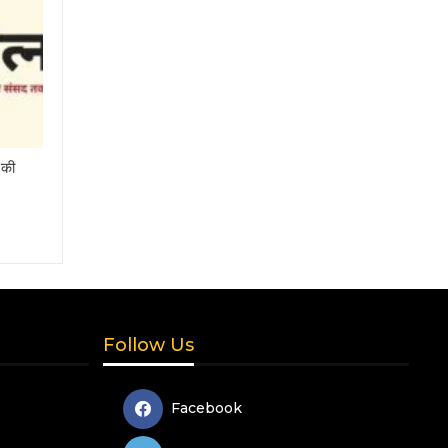
 की
Follow Us
Facebook