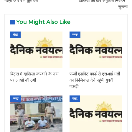
मंत्री जोराराम कुमावत
दायित्वों का करें समुचित निर्वहन :
सुराणा
You Might Also Like
झुंझुनूं
जयपुर
बिट्स में दाखिला करवाने के नाम
फर्जी एडमिट कार्ड से एसआई भर्ती
पर लाखों की ठगी
का फिजिकल देने पहुंची युवती
पकड़ी
जयपुर
झुंझुनूं