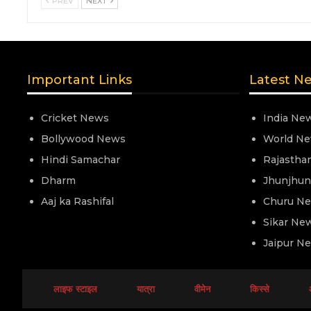
PREV
NEXT
Important Links
Latest N
Cricket News
India Ne
Bollywood News
World N
Hindi Samachar
Rajastha
Dharm
Jhunjhu
Aaj ka Rashifal
Churu N
Sikar Ne
Jaipur N
लाइफ स्टाइल
यात्रा
वीमेन
किस्से