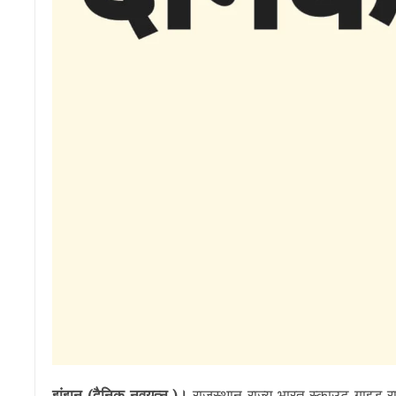
झुंझुनू (दैनिक नवयत्न )।
राजस्थान राज्य भारत स्काउट गाइड राज्