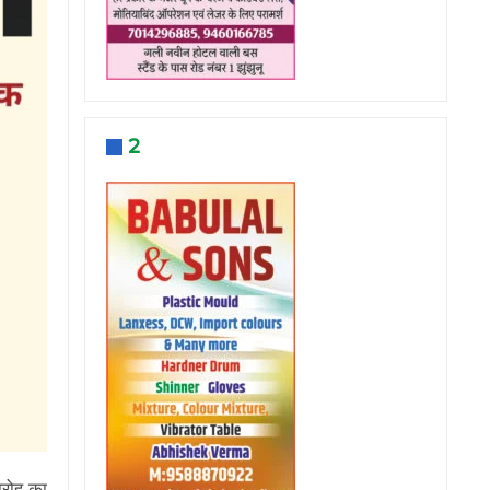
2
ारोह का