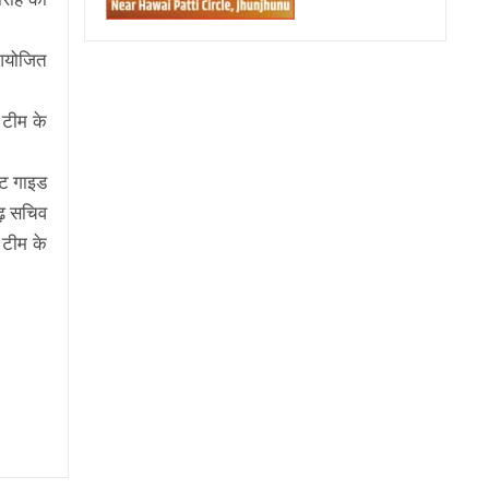
 आयोजित
ग टीम के
उट गाइड
ढ़ सचिव
ी टीम के