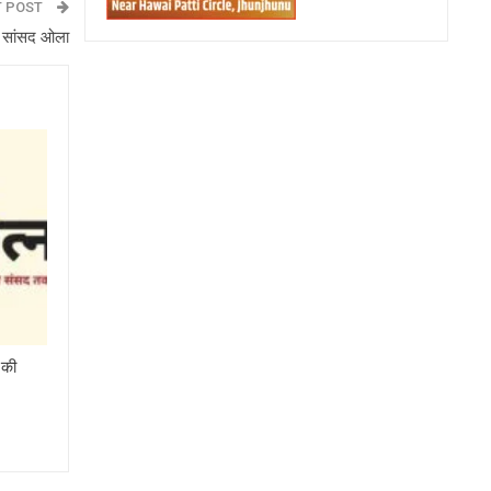
T POST
 : सांसद ओला
 की