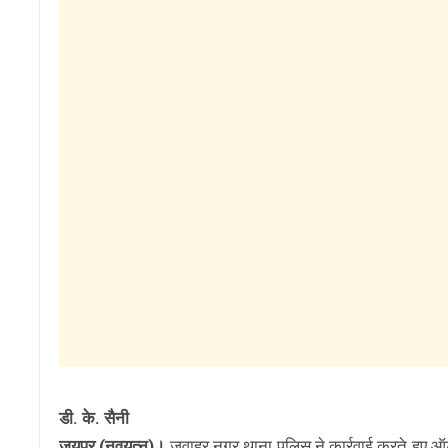
डी. के. सैनी
जयपुर (नवयत्न)।
जवाहर नगर थाना पुलिस ने कार्रवाई करते हुए ऑटो