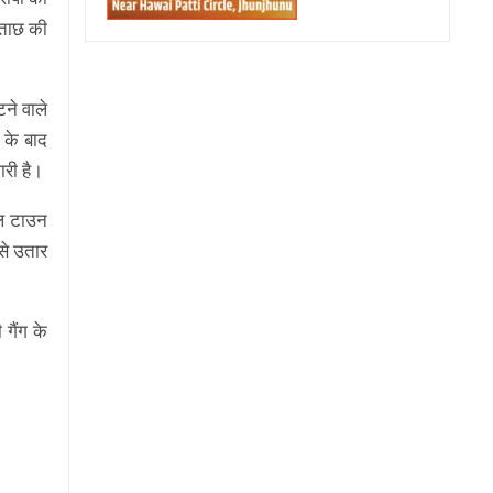
छताछ की
टने वाले
 के बाद
ारी है।
डल टाउन
से उतार
गैंग के