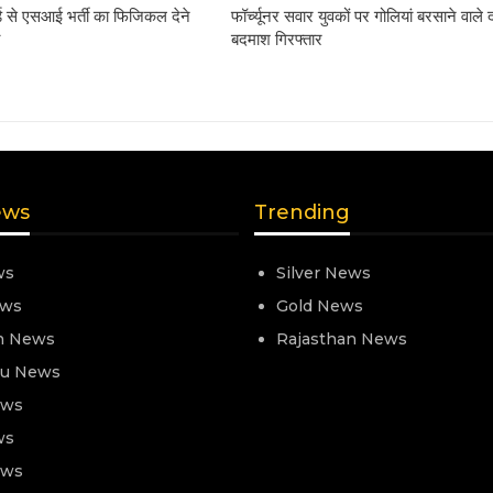
्ड से एसआई भर्ती का फिजिकल देने
फॉर्च्यूनर सवार युवकों पर गोलियां बरसाने वाले 
ी
बदमाश गिरफ्तार
ews
Trending
ws
Silver News
ews
Gold News
n News
Rajasthan News
nu News
ews
ws
ews