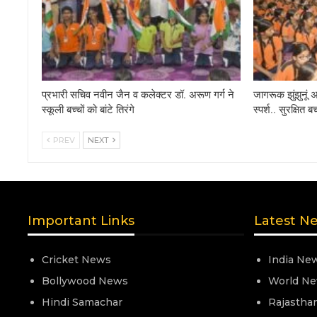
प्रभारी सचिव नवीन जैन व कलेक्टर डॉ. अरूण गर्ग ने
जागरूक झुंझुनूं 
स्कूली बच्चों को बांटे तिरंगे
स्पर्श.. सुरक्षि
PREV
NEXT
Important Links
Latest N
Cricket News
India Ne
Bollywood News
World N
Hindi Samachar
Rajastha