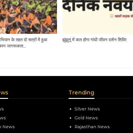
अभियान के तहत दो सत्रों में हुआ
झुंझुनूं में कल होगा गांधी जीवन दर्शन शिविर
त बचपन जागरूकता…
ews
Trending
ws
Silver News
ews
Gold News
n News
Rajasthan News