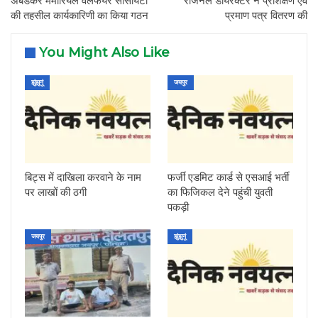
अंबेडकर मेमोरियल वेलफेयर सोसायटी
रीजनल डायरेक्टर ने प्रशिक्षण एवं
की तहसील कार्यकारिणी का किया गठन
प्रमाण पत्र वितरण की
You Might Also Like
झुंझुनूं
जयपुर
बिट्स में दाखिला करवाने के नाम
फर्जी एडमिट कार्ड से एसआई भर्ती
पर लाखों की ठगी
का फिजिकल देने पहुंची युवती
पकड़ी
जयपुर
झुंझुनूं