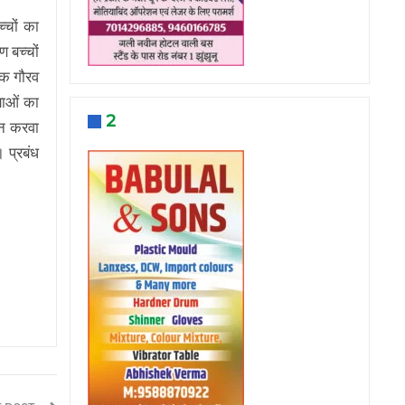
्चों का
 बच्चों
शक गौरव
याओं का
2
शन करवा
 प्रबंध