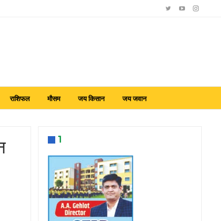
राशिफल
मौसम
जय किसान
जय जवान
1
न