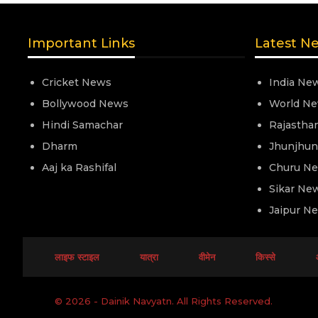
Important Links
Latest N
Cricket News
India Ne
Bollywood News
World N
Hindi Samachar
Rajastha
Dharm
Jhunjhu
Aaj ka Rashifal
Churu N
Sikar Ne
Jaipur N
लाइफ स्टाइल
यात्रा
वीमेन
किस्से
© 2026 - Dainik Navyatn. All Rights Reserved.