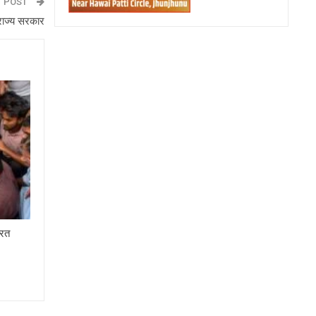
T POST
 राज्य सरकार
नरत