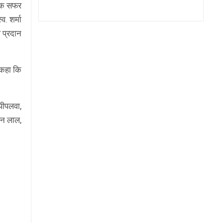
ीतिक सफर
. शर्मा
ल प्रदान
 कहा कि
 पीपलवा,
ोहन लाल,