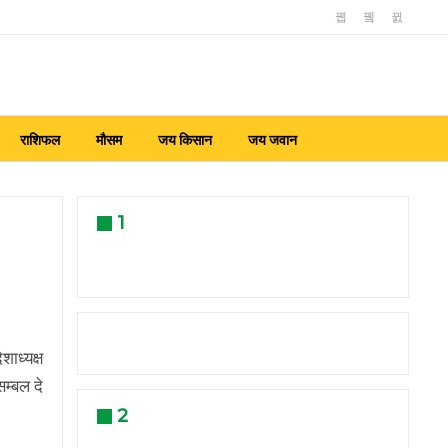
राशिफल
मौसम
जय किसान
जय जवान
1
शाध्यक्ष
सम्बल दे
2