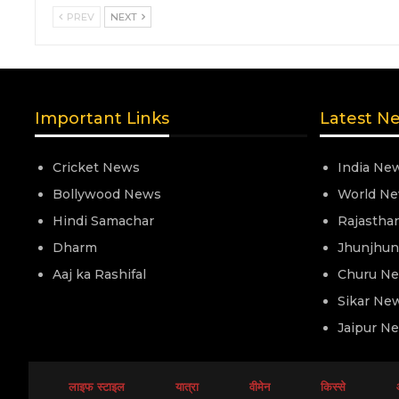
PREV
NEXT
Important Links
Latest N
Cricket News
India Ne
Bollywood News
World N
Hindi Samachar
Rajastha
Dharm
Jhunjhu
Aaj ka Rashifal
Churu N
Sikar Ne
Jaipur N
लाइफ स्टाइल
यात्रा
वीमेन
किस्से