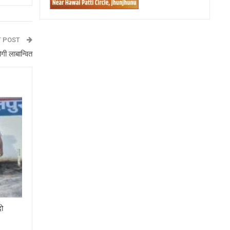
T POST
ोगी लाबान्वित
दो