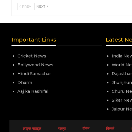
PREV
NEXT
Important Links
Latest N
Cricket News
India Ne
Bollywood News
World N
Hindi Samachar
Rajastha
Dharm
Jhunjhu
Aaj ka Rashifal
Churu N
Sikar Ne
Jaipur N
लाइफ स्टाइल
यात्रा
वीमेन
किस्से