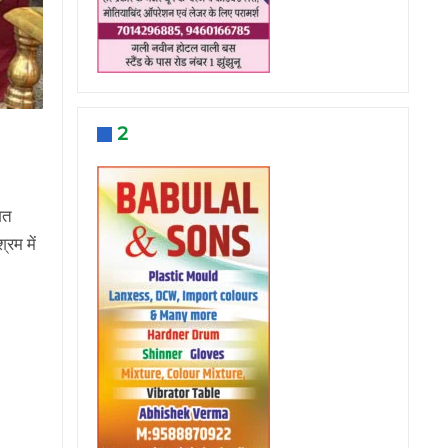
2
गत
रम में