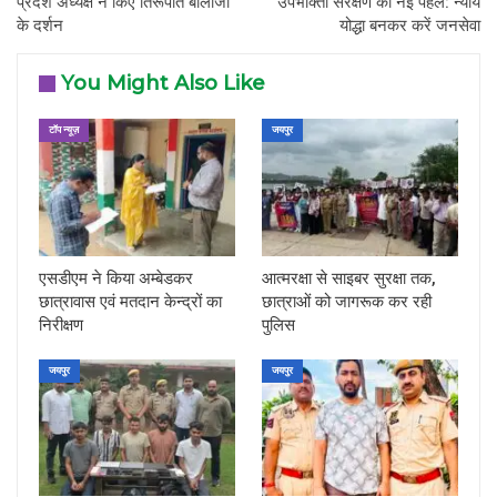
प्रदेश अध्यक्ष ने किए तिरूपति बालाजी
उपभोक्ता संरक्षण की नई पहल: न्याय
के दर्शन
योद्धा बनकर करें जनसेवा
You Might Also Like
टॉप न्यूज़
जयपुर
एसडीएम ने किया अम्बेडकर
आत्मरक्षा से साइबर सुरक्षा तक,
छात्रावास एवं मतदान केन्द्रों का
छात्राओं को जागरूक कर रही
निरीक्षण
पुलिस
जयपुर
जयपुर