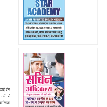
़ाई इंच
र्मी से
 बालिका