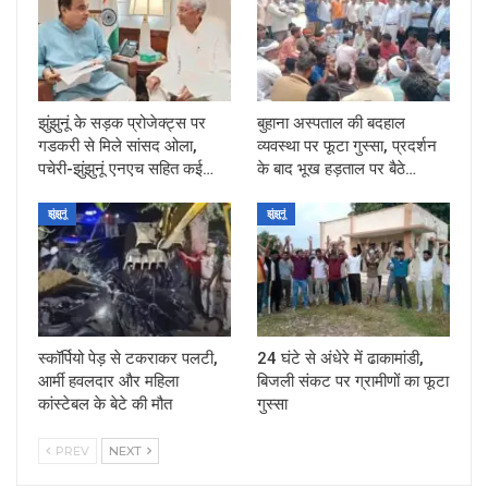
झुंझुनूं के सड़क प्रोजेक्ट्स पर
बुहाना अस्पताल की बदहाल
गडकरी से मिले सांसद ओला,
व्यवस्था पर फूटा गुस्सा, प्रदर्शन
पचेरी-झुंझुनूं एनएच सहित कई…
के बाद भूख हड़ताल पर बैठे…
झुंझुनूं
झुंझुनूं
स्कॉर्पियो पेड़ से टकराकर पलटी,
24 घंटे से अंधेरे में ढाकामांडी,
आर्मी हवलदार और महिला
बिजली संकट पर ग्रामीणों का फूटा
कांस्टेबल के बेटे की मौत
गुस्सा
PREV
NEXT